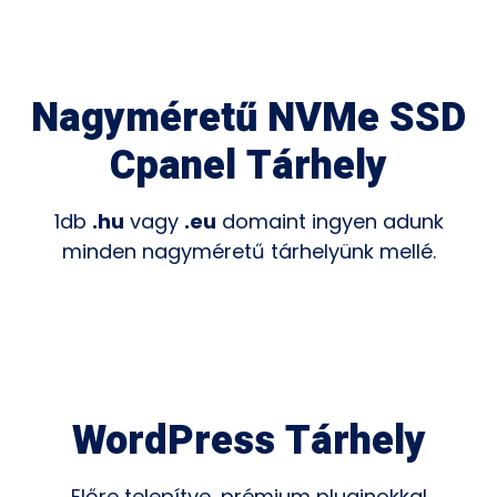
Nagyméretű NVMe SSD
Cpanel Tárhely
1db
.hu
vagy
.eu
domaint ingyen adunk
minden nagyméretű tárhelyünk mellé.
WordPress Tárhely
Előre telepítve, prémium pluginokkal